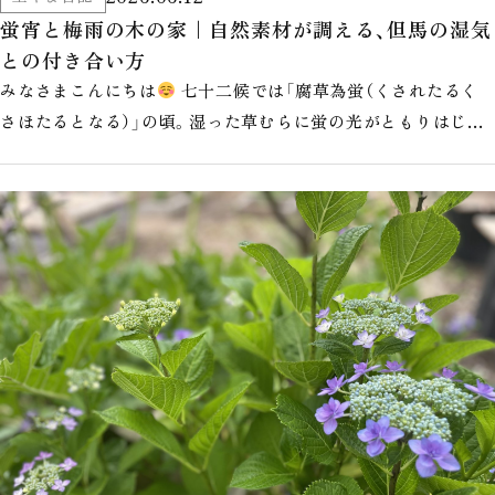
蛍宵と梅雨の木の家｜自然素材が調える、但馬の湿気
との付き合い方
みなさまこんにちは
七十二候では「腐草為蛍（くされたるく
さほたるとなる）」の頃。湿った草むらに蛍の光がともりはじめ
る、梅雨の真っ只中の時季…