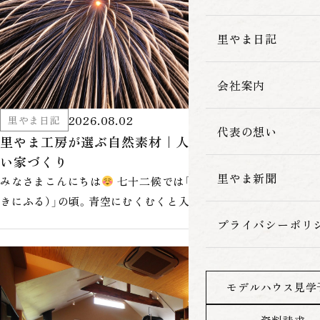
家づくりの流れ
里やま日記
会社案内
2026.08.02
里やま日記
代表の想い
里やま工房が選ぶ自然素材｜人にも地球にもやさし
い家づくり
里やま新聞
みなさまこんにちは
七十二候では「大雨時行（たいうときど
きにふる）」の頃。青空にむくむくと入道雲が育ち、時折激しい夕
立が降る、夏もいよいよ…
プライバシーポリ
モデルハウス見学