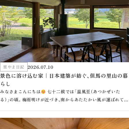
2026.07.10
里やま日記
景色に溶け込む家｜日本建築が紡ぐ、但馬の里山の暮
らし
みなさまこんにちは
七十二候では「温風至（あつかぜいた
る）」の頃。梅雨明けが近づき、南からあたたかい風が運ばれてく
る時季です。 但馬のモデ…