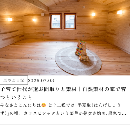
2026.07.03
里やま日記
子育て世代が選ぶ間取りと素材｜自然素材の家で育
つということ
みなさまこんにちは
七十二候では「半夏生（はんげしょう
ず）」の頃。 カラスビシャクという薬草が芽吹き始め、農家では
田植えを終えてひと息つく…