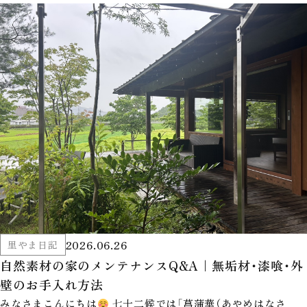
2026.06.26
里やま日記
自然素材の家のメンテナンスQ&A｜無垢材・漆喰・外
壁のお手入れ方法
みなさまこんにちは
七十二候では「菖蒲華（あやめはなさ