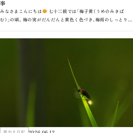
事
みなさまこんにちは
七十二候では「梅子黄（うめのみきば
む）」の頃。梅の実がだんだんと黄色く色づき、梅雨のしっとりと
した空気の中で静かに熟し…
2026.06.12
里やま日記