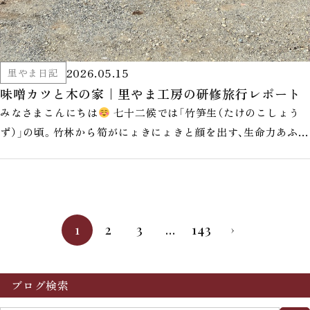
2026.05.15
里やま日記
味噌カツと木の家｜里やま工房の研修旅行レポート
みなさまこんにちは
七十二候では「竹笋生（たけのこしょう
ず）」の頃。竹林から筍がにょきにょきと顔を出す、生命力あふれ
る季節です。 ここ但馬…
1
2
3
…
143
›
ブログ検索