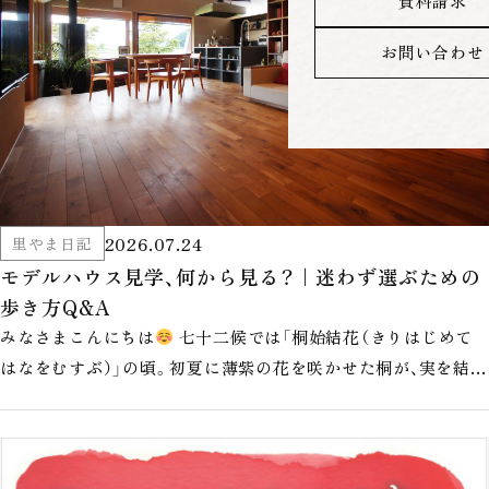
資料請求
お問い合わせ
2026.07.24
里やま日記
モデルハウス見学、何から見る？｜迷わず選ぶための
歩き方Q&A
みなさまこんにちは
七十二候では「桐始結花（きりはじめて
はなをむすぶ）」の頃。初夏に薄紫の花を咲かせた桐が、実を結び
始める時季なんだそうで…