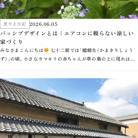
2026.06.05
里やま日記
パッシブデザインとは｜エアコンに頼らない涼しい
家づくり
みなさまこんにちは
七十二候では「蟷螂生（かまきりしょう
ず）」の頃。小さなカマキリの赤ちゃんが草の葉の上に現れはじ
める、いのちの力強さを感…