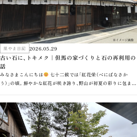
2026.05.29
里やま日記
古い石に、トキメク｜但馬の家づくりと石の再利用の
話
みなさまこんにちは
七十二候では「紅花栄（べにばなさか
う）」の頃。鮮やかな紅花が咲き誇り、野山が初夏の彩りに包まれ
る時季です。 ここ豊岡で…