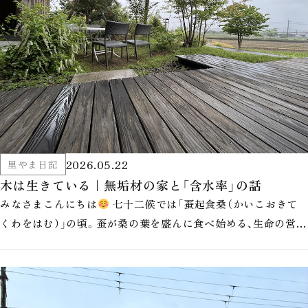
2026.05.22
里やま日記
木は生きている｜無垢材の家と「含水率」の話
みなさまこんにちは
七十二候では「蚕起食桑（かいこおきて
くわをはむ）」の頃。蚕が桑の葉を盛んに食べ始める、生命の営み
が満ちてくる時季です。…