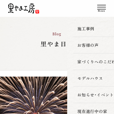
施工事例
Blog
里やま日記
お客様の声
一覧
新築
家づくりへのこだ
改築・リフォーム
モデルハウス
里やま工房の家
古民家再生
素材へのこだわ
お知らせ・イベント
暮らしの性能
現在進行中の家