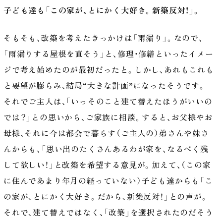
子ども達も「この家が、とにかく大好き。新築反対！」。
そもそも、改築を考えたきっかけは「雨漏り」。なので、
「雨漏りする屋根を直そう」と、修理・修繕といったイメー
ジで考え始めたのが最初だったと。しかし、あれもこれも
と要望が膨らみ、結局“大きな計画”になったそうです。
それでご主人は、「いっそのこと建て替えたほうがいいの
では？」との思いから、ご家族に相談。すると、お父様やお
母様、それに今は都会で暮らす（ご主人の）弟さんや妹さ
んからも、「思い出のたくさんあるわが家を、なるべく残
して欲しい！」と改築を希望する意見が。加えて、（この家
に住んであまり年月の経っていない）子ども達からも「こ
の家が、とにかく大好き。だから、新築反対！」との声が。
それで、建て替えではなく、「改築」を選択されたのだそう