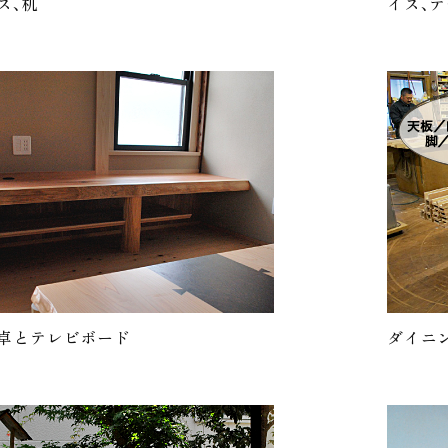
ス、机
イス、
卓とテレビボード
ダイニ