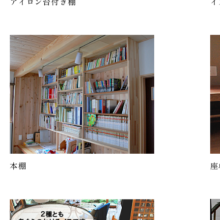
アイロン台付き棚
イ
本棚
座