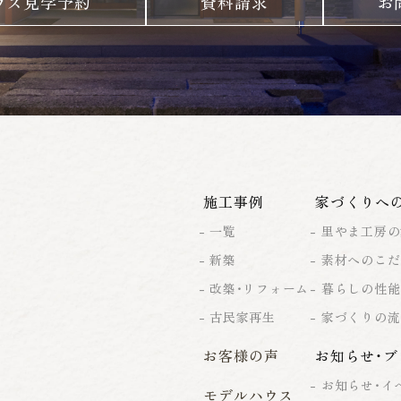
ウス見学予約
資料請求
お
施工事例
家づくりへ
一覧
里やま工房の
新築
素材へのこだ
改築・リフォーム
暮らしの性能
古民家再生
家づくりの流
お客様の声
お知らせ・ブ
お知らせ・イ
モデルハウス