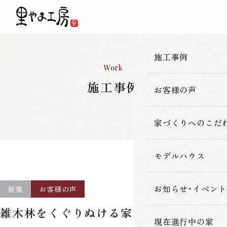
施工事例
Work
施工事例
お客様の声
一覧
新築
家づくりへのこだ
改築・リフォーム
モデルハウス
里やま工房の家
古民家再生
素材へのこだわ
お知らせ・イベント
新築
お客様の声
雑木林をくぐりぬける家
暮らしの性能
現在進行中の家