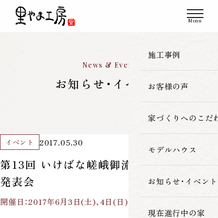
施工事例
News & Event
お知らせ・イベント
お客様の声
一覧
新築
家づくりへのこだ
2017.05.30
イベント
改築・リフォーム
モデルハウス
里やま工房の家
第13回 いけばな嵯峨御流 八木悦甫社中
古民家再生
発表会
素材へのこだわ
お知らせ・イベント
開催日：2017年6月3日(土)、4日(日)
暮らしの性能
現在進行中の家