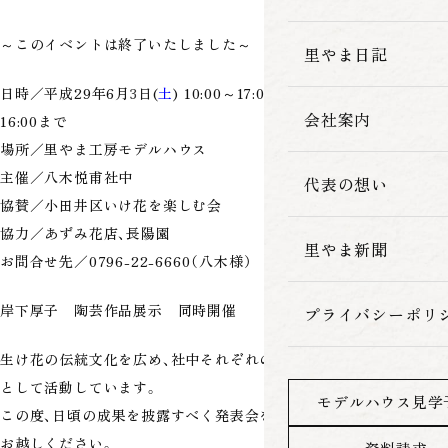
家づくりの流れ
～このイベントは終了いたしました～
里やま日記
日時／平成29年6月
3
日(
土
) 10:00～17:00まで、
4
日(
日
) 10:00～
会社案内
16:00まで
場所／里やま工房モデルハウス
主催／八木悦甫社中
代表の想い
協賛／小田井区いけ花を楽しむ会
協力／あずみ花店、長陽園
里やま新聞
お問合せ先／0796-22-6660（八木様）
岸下厚子 陶芸作品展示 同時開催
プライバシーポリ
生け花の伝統文化を広め、社中それぞれの協調性を養うことを目的
として活動しています。
モデルハウス見学
この度、日頃の成果を披露すべく発表会を開催致します。ぜひ会場へ
お越しください。