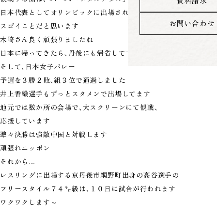
資料請求
日本代表としてオリンピックに出場されるだけでも
お問い合わせ
スゴイことだと思います
木崎さん良く頑張りましたね
日本に帰ってきたら、丹後にも帰省して下さいね
そして、日本女子バレー
予選を３勝２敗、組３位で通過しました
井上香織選手もずっとスタメンで出場してます
地元では数か所の会場で、大スクリーンにて観戦、
応援しています
準々決勝は強敵中国と対戦します
頑張れニッポン
それから…
レスリングに出場する京丹後市網野町出身の高谷選手の
フリースタイル７４㌔級は、１０日に試合が行われます
ワクワクします～