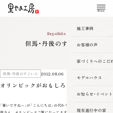
施工事例
Sugoihito
但馬・丹後のすごい人
お客様の声
一覧
新築
家づくりへのこだ
2012.08.06
但馬・丹後のすごい人
改築・リフォーム
モデルハウス
里やま工房の家
オリンピックがおもしろい♪
古民家再生
素材へのこだわ
お知らせ・イベント
「暑いですね～」が「こんにちは」の代わりになっています
暮らしの性能
現在進行中の家
皆さん オリンピックご覧になってますよね～