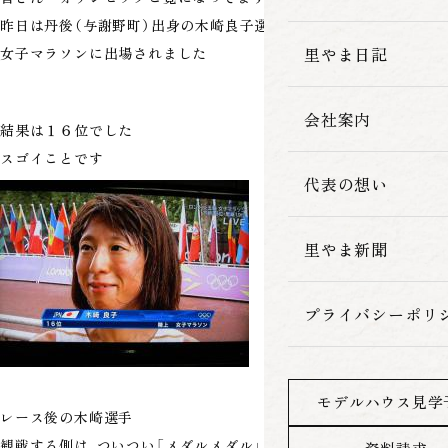
昨日は丹後（与謝野町）出身の木崎良子選手が
家づくりの流れ
里やま日記
女子マラソンに出場されました
会社案内
結果は１６位でした
スゴイことです
代表の想い
里やま新聞
プライバシーポリ
モデルハウス見学
レース後の木崎選手
観戦する側は、ついつい「メダルメダル」と期待してしまいますが、