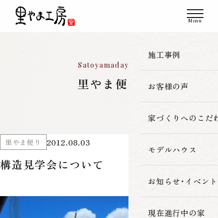
施工事例
Satoyamadayori
里やま便り
お客様の声
一覧
新築
家づくりへのこだ
2012.08.03
里やま便り
改築・リフォーム
モデルハウス
里やま工房の家
構造見学会について
古民家再生
素材へのこだわ
お知らせ・イベント
暮らしの性能
現在進行中の家