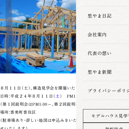
家づくりの流れ
里やま日記
会社案内
代表の想い
里やま新聞
８月１１日（土）、構造見学会を開催いたします。
プライバシーポリ
日時：平成２４年８月１１日（
土
） PM1:00～PM4:00
（第１回説明会はPM1:00～、第２回説明会はPM2:00～）
場所：香美町香住区
モデルハウス見学
（駐車場あり・詳しい地図は申込みをいただいた方にのみ後日お知ら
せいたします）