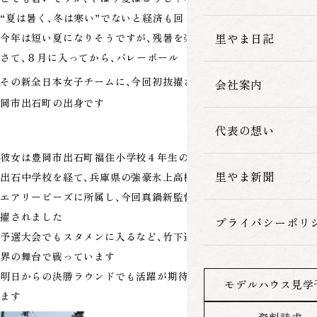
“夏は暑く、冬は寒い”でないと経済も回りません
家づくりの流れ
里やま日記
今年は短い夏になりそうですが、残暑を楽しみましょう
さて、８月に入ってから、バレーボール
井上香織選手
その新全日本女子チームに、今回初抜擢された
は豊
会社案内
岡市出石町の出身です
代表の想い
彼女は豊岡市出石町福住小学校４年生の時にバレーボールを始め、
里やま新聞
出石中学校を経て、兵庫県の強豪氷上高校で大活躍。現在はデンソー
エアリービーズに所属し、今回真鍋新監督率いる全日本チームに抜
擢されました
プライバシーポリ
予選大会でもスタメンに入るなど、竹下選手や栗原選手達と共に世
界の舞台で戦っています
明日からの決勝ラウンドでも活躍が期待され、地元も熱くなってい
モデルハウス見学
ます