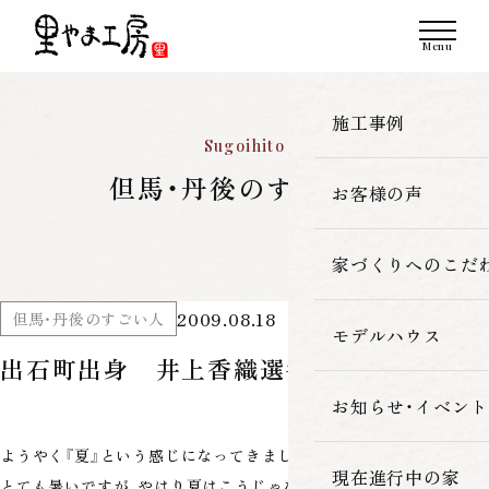
施工事例
Sugoihito
但馬・丹後のすごい人
お客様の声
一覧
新築
家づくりへのこだ
2009.08.18
但馬・丹後のすごい人
改築・リフォーム
モデルハウス
里やま工房の家
出石町出身 井上香織選手
古民家再生
素材へのこだわ
お知らせ・イベント
ようやく『夏』という感じになってきました
暮らしの性能
現在進行中の家
とても暑いですが、やはり夏はこうじゃないと