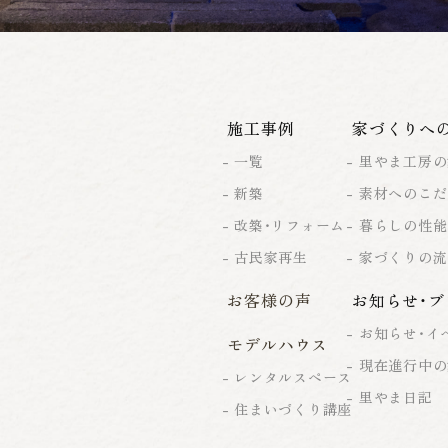
施工事例
家づくりへ
一覧
里やま工房の
新築
素材へのこだ
改築・リフォーム
暮らしの性能
古民家再生
家づくりの流
お客様の声
お知らせ・ブ
お知らせ・イ
モデルハウス
現在進行中の
レンタルスペース
里やま日記
住まいづくり講座