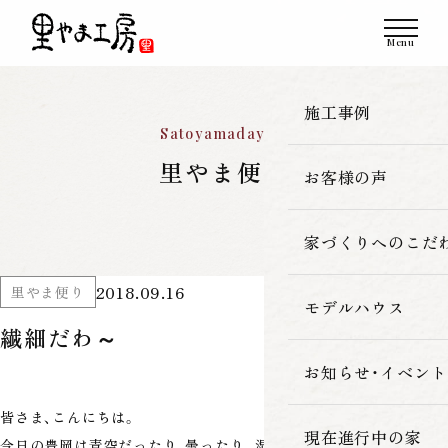
施工事例
Satoyamadayori
里やま便り
お客様の声
一覧
新築
家づくりへのこだ
2018.09.16
里やま便り
改築・リフォーム
モデルハウス
里やま工房の家
繊細だわ～
古民家再生
素材へのこだわ
お知らせ・イベント
皆さま、こんにちは。
暮らしの性能
現在進行中の家
今日の豊岡は青空だったり、曇ったり。湿気が多く、ムシムシしてい