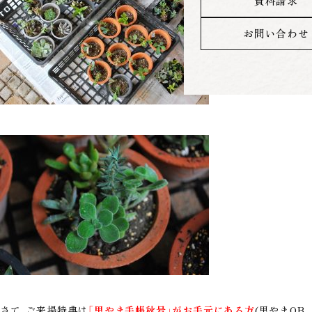
資料請求
お問い合わせ
さて、ご来場特典は
「里やま手帳秋号」が
お手元にある方
(里やまOB