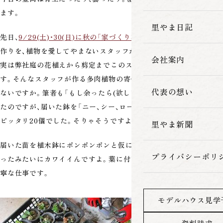
ます。
家づくりの流れ
里やま日記
先日、
9/29(土)・30(日)に秋の「家づくり相談会」
でお渡しする粗品
作りを、植物を愛してやまないスタッフが行いました。
会社案内
実は弊社庭の花植えから剪定までこのスタッフがしてくれていま
す。そんなスタッフが作る多肉植物の寄せ植え、やっぱり欲しいじゃ
代表の想い
ないですか。筆者も「もし余ったら(欲しい)…」と言おうと思ってい
たのですが、届いた鉢を「ニー、シー、ロー、ハー(小声で)」と数えると
ピッタリ20個でした。そりゃそうですよね～(泣)
里やま新聞
届いた苗を植木鉢にポンポンポンと仮に置くだけで、もうできあが
プライバシーポリ
ったみたいにカワイイんですよ。葉に付いた土を払ったり、本当に丁
寧な仕事です。
モデルハウス見学