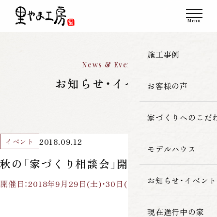
施工事例
News & Event
お知らせ・イベント
お客様の声
一覧
新築
家づくりへのこだ
2018.09.12
イベント
改築・リフォーム
モデルハウス
里やま工房の家
秋の「家づくり相談会」開催
古民家再生
素材へのこだわ
お知らせ・イベント
開催日：2018年9月29日(土)・30日(日)
暮らしの性能
現在進行中の家