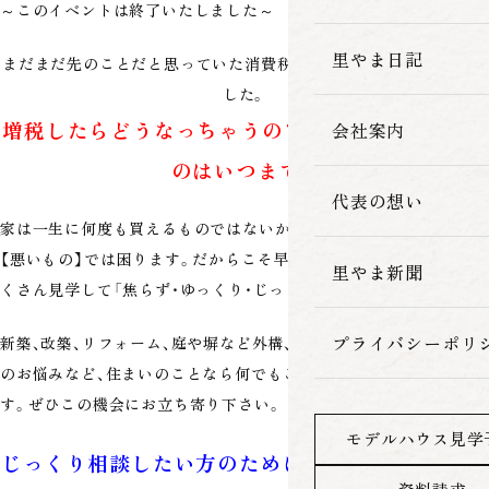
～このイベントは終了いたしました～
家づくりの流れ
里やま日記
まだまだ先のことだと思っていた消費税の増税が目前となってきま
した。
増税したらどうなっちゃうの？消費税8％で買える
会社案内
のはいつまで？
代表の想い
家は一生に何度も買えるものではないからこそ、安くても高くても
【悪いもの】では困ります。だからこそ早めに相談し、色んな家をた
里やま新聞
くさん見学して「焦らず・ゆっくり・じっくり」が基本です。
プライバシーポリ
新築、改築、リフォーム、庭や塀など外構、薪ストーブ、耐震性や結露
のお悩みなど、住まいのことなら何でもご相談下さい。相談無料で
す。ぜひこの機会にお立ち寄り下さい。
モデルハウス見学
じっくり相談したい方のために、ご相談のご予約も