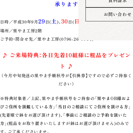
資料請求
承ります
お問い合わせ
29
土
30
日
10
4
日時／平成30年9月
日(
)、
日(
) 午前
時～午後
時
場所／里やま工房2階
ご予約・問合せ先／里やま工房(0796-26-6644)
♪ ご来場特典：各日先着10組様に粗品をプレゼン
ト ♪
（今月中旬発送の里やま手帳秋号が【引換券】ですので必ずご持参く
ださい）
※特典対象者／上記、里やま手帳秋号をご持参の
「里やまOB様およ
びご住所を頂戴している方」
「当日のご相談にてご住所を頂ける方」
(先着順で鉢をお選び頂けます)、
「事前にご相談のご予約を頂いた
方」
(粗品をお取り置きいたしますが鉢はお選び頂けません)のみで
す。ご了承くださいませ。