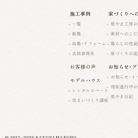
施工事例
家づくりへ
一覧
里やま工房の
新築
素材へのこだ
改築・リフォーム
暮らしの性能
古民家再生
家づくりの流
お客様の声
お知らせ・ブ
お知らせ・イ
モデルハウス
現在進行中の
レンタルスペース
里やま日記
住まいづくり講座
© 2017–
2026
SATOYAMAKOBO