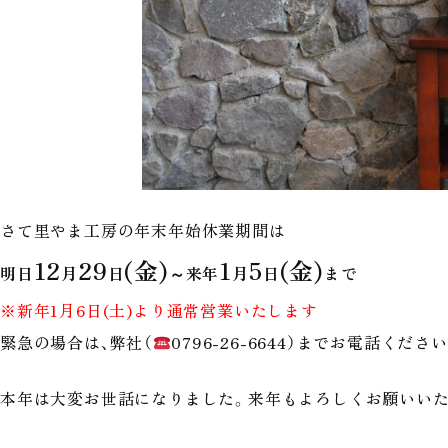
さて里やま工房の年末年始休業期間は
12
29
(
金
)
1
5
(
金
)
明日
月
日
～来年
月
日
まで
※新年1月6日(土)より通常営業いたします
緊急の場合は、弊社（
0796-26-6644）までお電話くだ
本年は大変お世話になりました。来年もよろしくお願いいたし