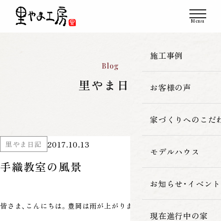
施工事例
Blog
里やま日記
お客様の声
一覧
新築
家づくりへのこだ
2017.10.13
里やま日記
改築・リフォーム
モデルハウス
里やま工房の家
手織教室の風景
古民家再生
素材へのこだわ
お知らせ・イベント
皆さま、こんにちは。豊岡は雨が上がりましたが、少し肌寒いです。
暮らしの性能
現在進行中の家