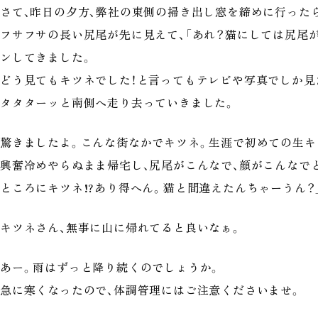
さて、昨日の夕方、弊社の東側の掃き出し窓を締めに行った
フサフサの長い尻尾が先に見えて、「あれ？猫にしては尻尾
ンしてきました。
どう見てもキツネでした！と言ってもテレビや写真でしか見た
タタターッと南側へ走り去っていきました。
驚きましたよ。こんな街なかでキツネ。生涯で初めての生キ
興奮冷めやらぬまま帰宅し、尻尾がこんなで、顔がこんなでと
ところにキツネ!?あり得へん。猫と間違えたんちゃーうん？
キツネさん、無事に山に帰れてると良いなぁ。
あー。雨はずっと降り続くのでしょうか。
急に寒くなったので、体調管理にはご注意くださいませ。