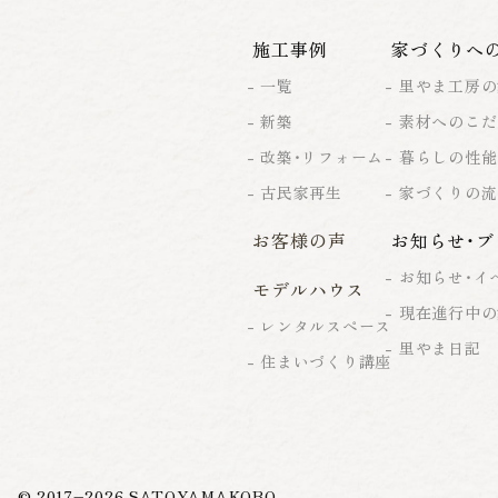
施工事例
家づくりへ
一覧
里やま工房の
新築
素材へのこだ
改築・リフォーム
暮らしの性能
古民家再生
家づくりの流
お客様の声
お知らせ・ブ
お知らせ・イ
モデルハウス
現在進行中の
レンタルスペース
里やま日記
住まいづくり講座
© 2017–
2026
SATOYAMAKOBO