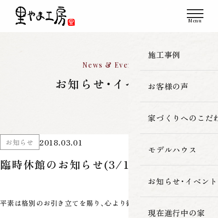
施工事例
News & Event
お知らせ・イベント
お客様の声
一覧
新築
家づくりへのこだ
2018.03.01
お知らせ
改築・リフォーム
モデルハウス
里やま工房の家
臨時休館のお知らせ(3/11)
古民家再生
素材へのこだわ
お知らせ・イベント
平素は格別のお引き立てを賜り、心より御礼申し上げます。
暮らしの性能
現在進行中の家