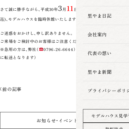
3
11
さて誠に勝手ながら、平成30年
月
日(
日
)午前半日(朝～午後1時
家づくりの流れ
里やま日記
迄)、モデルハウスを臨時休館いたします。
ご迷惑をおかけし、申し訳ありません。
会社案内
ご来場をご検討中のお客様はご注意くださいませ。
※急用の方は、弊社（
0796-26-6644）までお電話ください。（池口
代表の想い
に転送となります）
里やま新聞
前の記事
次の記事
プライバシーポリ
モデルハウス見学
お知らせ・イベント一覧へ