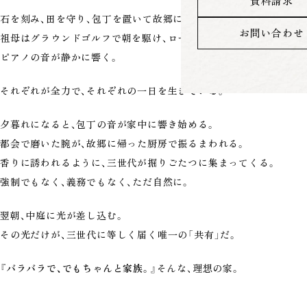
資料請求
石を刻み、田を守り、包丁を置いて故郷に戻ってきた。
お問い合わせ
祖母はグラウンドゴルフで朝を駆け、ロードバイクが風を切り、一人
ピアノの音が静かに響く。
それぞれが全力で、それぞれの一日を生きている。
夕暮れになると、包丁の音が家中に響き始める。
都会で磨いた腕が、故郷に帰った厨房で振るまわれる。
香りに誘われるように、三世代が掘りごたつに集まってくる。
強制でもなく、義務でもなく、ただ自然に。
翌朝、中庭に光が差し込む。
その光だけが、三世代に等しく届く唯一の「共有」だ。
『バラバラで、でもちゃんと家族。』
そんな、理想の家。