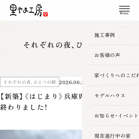
施工事例
それぞれの夜、ひとつの朝
お客様の声
一覧
新築
家づくりへのこだ
2026.06.26
それぞれの夜、ひとつの朝
改築・リフォーム
【新築】《はじまり》兵庫県豊岡市｜地鎮祭
モデルハウス
里やま工房の家
終わりました！
古民家再生
素材へのこだわ
お知らせ・イベント
暮らしの性能
現在進行中の家