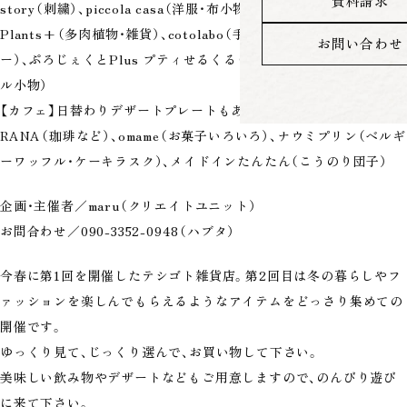
資料請求
story（刺繍）、piccola casa（洋服・布小物・羊毛フェルト雑貨）、
Plants+（多肉植物・雑貨）、cotolabo（手作り石けん・ハーブティ
お問い合わせ
ー）、ぷろじぇくとPlus プティせるくる（リメイク缶・フェルトボー
ル小物）
【カフェ】日替わりデザートプレートもあるよ！
RANA（珈琲など）、omame（お菓子いろいろ）、ナウミプリン（ベルギ
ーワッフル・ケーキラスク）、メイドインたんたん（こうのり団子）
企画・主催者／maru（クリエイトユニット）
お問合わせ／090-3352-0948（ハブタ）
今春に第1回を開催したテシゴト雑貨店。第2回目は冬の暮らしやフ
ァッションを楽しんでもらえるようなアイテムをどっさり集めての
開催です。
ゆっくり見て、じっくり選んで、お買い物して下さい。
美味しい飲み物やデザートなどもご用意しますので、のんびり遊び
に来て下さい。