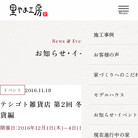
施工事例
News & Event
お知らせ・イベント
お客様の声
一覧
新築
家づくりへのこだ
2016.11.18
イベント
改築・リフォーム
モデルハウス
里やま工房の家
テシゴト雑貨店 第2回 冬のほっこり＊雑
古民家再生
貨編
素材へのこだわ
お知らせ・イベント
開催日：2016年12月1日(木)～4日(日)
暮らしの性能
現在進行中の家