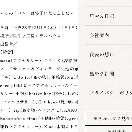
家づくりの流れ
～このイベントは終了いたしました～
里やま日記
日時／平成28年12月1日（木）～4日（日）10：00～16：00
会社案内
場所／里やま工房モデルハウス
出品者／
【雑貨】
代表の想い
maru（アクセサリー）、しりしり（漂着物で作った雑貨）、SAPO（フ
ィードサックス＆ヴィンテージ生地の布雑貨）、michiakari（キャン
里やま新聞
ドル）、a ito ito（布小物）、革雑貨sola（革のアクセサリー・小物）、
coco pink（ビーズアクセサリー・スイーツデコ）、Nanpei（革アクセ
プライバシーポリ
サリー・小物）、hatter kaz（帽子）、しののめ舎（陶器・木のカトラリ
ー・アクセサリー）、日々 hymy（鞄・革小物）、だんすけ（サンキャッチ
ャー）、tip（布小物・ヘアアクセ）、KAKO（糸アクセサリー）、
Kodomofuku Hana（子供服・雑貨）、green feeling（プラバンで作る
モデルハウス見学
雑貨とアクセサリー）、Kino（木製カトラリー・木製雑貨）、et a