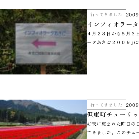
2009
行ってきました
インフィオラータ
４月２８日から５月３
ータあさご２００９」に
2009
行ってきました
但東町チューリッ
好天に恵まれた昨日の日
てきました。 このチ