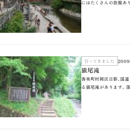
にはたくさんの旅館あり
2009
行ってきました
猿尾滝
香美町村岡区日影、国
る猿尾滝があります。