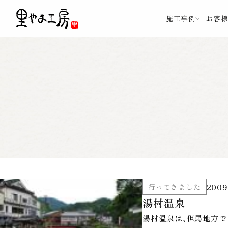
施工事例
お客
2009
行ってきました
湯村温泉
湯村温泉は、但馬地方で