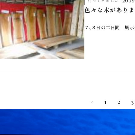
2009
行ってきました
色々な木がありま
７、８日の二日間 展示
1
2
3
‹