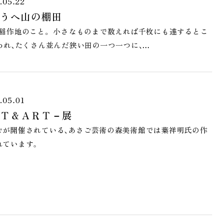
.05.22
うへ山の棚田
稲作地のこと。 小さなものまで数えれば千枚にも達するとこ
われ、たくさん並んだ狭い田の一つ一つに、…
.05.01
Ｔ＆ＡＲＴ－展
ごが開催されている、あさご芸術の森美術館では葉祥明氏の作
れています。