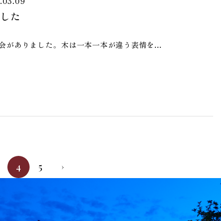
.03.09
した
会がありました。 木は一本一本が違う表情を…
4
5
›