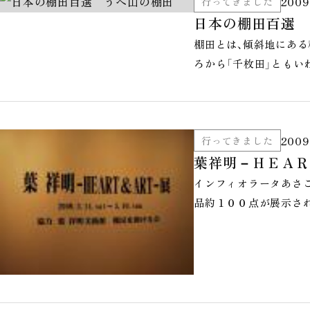
2009
行ってきました
日本の棚田百選 
棚田とは、傾斜地にある
ろから「千枚田」ともい
2009
行ってきました
葉祥明－ＨＥＡＲ
インフィオラータあさ
品約１００点が展示さ