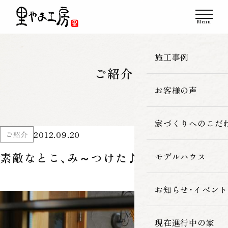
施工事例
ご紹介
お客様の声
一覧
新築
家づくりへのこだ
2012.09.20
ご紹介
改築・リフォーム
素敵なとこ、み～つけた♪
モデルハウス
里やま工房の家
古民家再生
素材へのこだわ
お知らせ・イベント
暮らしの性能
現在進行中の家