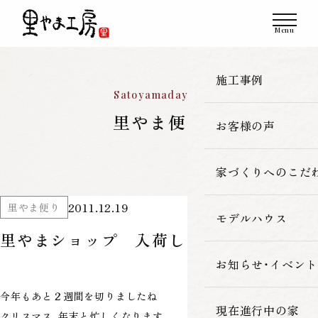
施工事例
Satoyamadayori
里やま便り
お客様の声
一覧
新築
家づくりへのこだ
2011.12.19
里やま便り
改築・リフォーム
モデルハウス
里やま工房の家
里やまショップ 入荷しました！
古民家再生
素材へのこだわ
お知らせ・イベント
今年もあと２週間を切りましたね
暮らしの性能
現在進行中の家
クリスマス、年末と忙しくなります