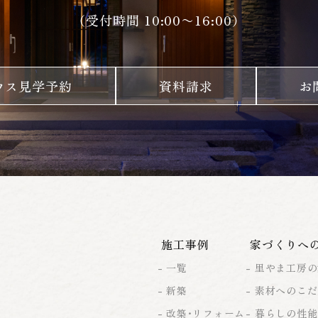
（受付時間 10:00〜16:00）
ウス見学予約
資料請求
お
施工事例
家づくりへ
一覧
里やま工房の
新築
素材へのこだ
改築・リフォーム
暮らしの性能