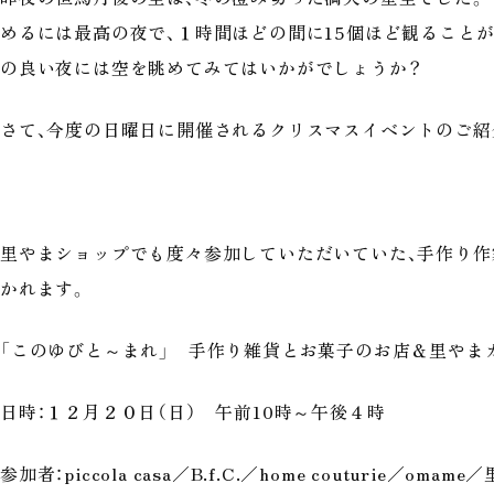
めるには最高の夜で、１時間ほどの間に15個ほど観ること
の良い夜には空を眺めてみてはいかがでしょうか？
さて、今度の日曜日に開催されるクリスマスイベントのご紹
里やまショップでも度々参加していただいていた、手作り
かれます。
「このゆびと～まれ」 手作り雑貨とお菓子のお店＆里やま
日時：１２月２０日（日） 午前10時～午後４時
参加者：piccola casa／B.f.C.／home couturie／oma