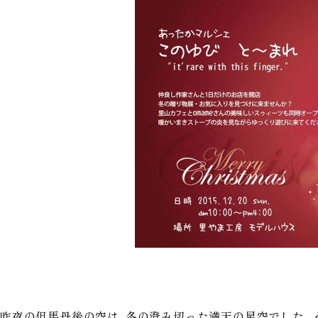
昨夜の但馬丹後の空は、冬の澄み切った満天の星空でした。