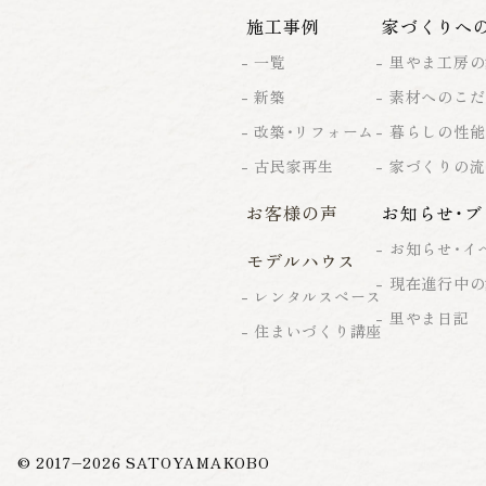
施工事例
家づくりへ
一覧
里やま工房の
新築
素材へのこだ
改築・リフォーム
暮らしの性能
古民家再生
家づくりの流
お客様の声
お知らせ・ブ
お知らせ・イ
モデルハウス
現在進行中の
レンタルスペース
里やま日記
住まいづくり講座
© 2017–
2026
SATOYAMAKOBO