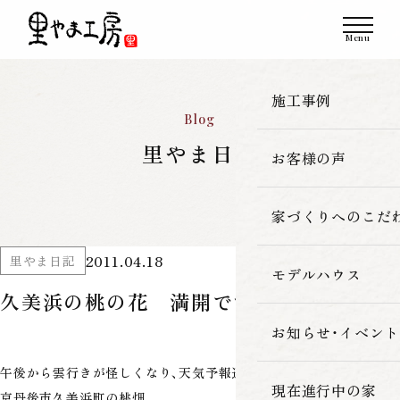
施工事例
Blog
里やま日記
お客様の声
一覧
新築
家づくりへのこだ
2011.04.18
里やま日記
改築・リフォーム
モデルハウス
里やま工房の家
久美浜の桃の花 満開です！
古民家再生
素材へのこだわ
お知らせ・イベント
午後から雲行きが怪しくなり、天気予報通り雨です
暮らしの性能
現在進行中の家
京丹後市久美浜町の桃畑