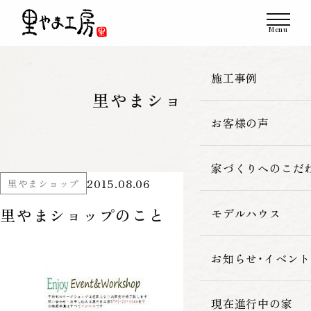
施工事例
里やまショップ
お客様の声
一覧
新築
家づくりへのこだ
2015.08.06
里やまショップ
改築・リフォーム
里やまショップのこと
モデルハウス
里やま工房の家
古民家再生
素材へのこだわ
お知らせ・イベント
暮らしの性能
現在進行中の家