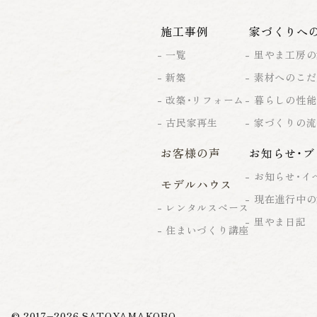
施工事例
家づくりへ
一覧
里やま工房の
新築
素材へのこだ
改築・リフォーム
暮らしの性能
古民家再生
家づくりの流
お客様の声
お知らせ・ブ
お知らせ・イ
モデルハウス
現在進行中の
レンタルスペース
里やま日記
住まいづくり講座
© 2017–
2026
SATOYAMAKOBO