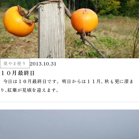
2013.10.31
里やま便り
１０月最終日
今日は１０月最終日です。 明日からは１１月。秋も更に深ま
り、紅葉が見頃を迎えます。