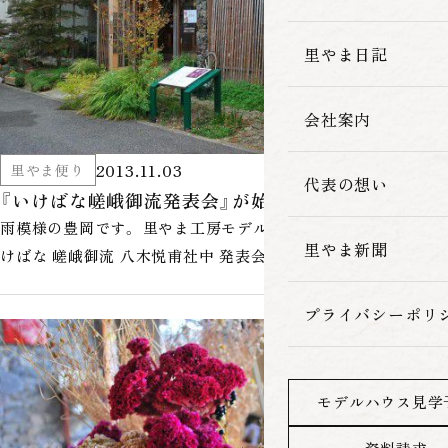
家づくりの流れ
里やま日記
会社案内
2013.11.03
里やま便り
代表の想い
『いけばな嵯峨御流発表会』が始まりました
雨模様の豊岡です。 里やま工房モデルハウスでは、今日から『い
里やま新聞
けばな 嵯峨御流 八木悦甫社中 発表会』が開催され、朝から多く
の来場者で賑わって…
プライバシーポリ
モデルハウス見学