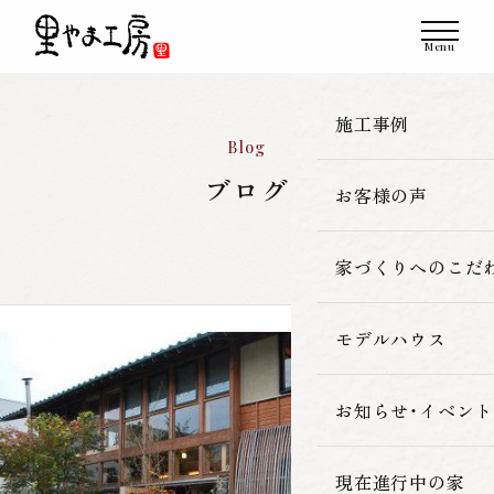
施工事例
Blog
ブログ
お客様の声
一覧
新築
家づくりへのこだ
改築・リフォーム
モデルハウス
里やま工房の家
古民家再生
素材へのこだわ
お知らせ・イベント
暮らしの性能
現在進行中の家