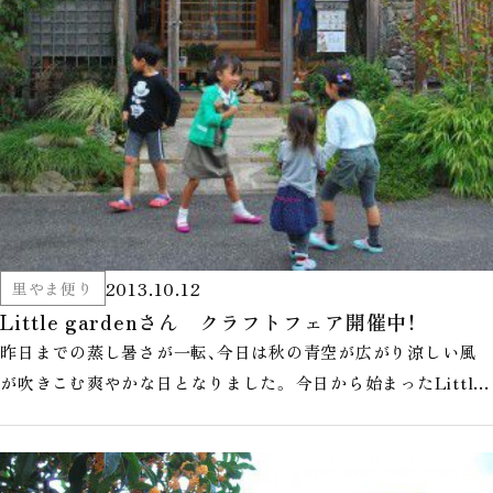
2013.10.12
里やま便り
Little gardenさん クラフトフェア開催中！
昨日までの蒸し暑さが一転、今日は秋の青空が広がり涼しい風
が吹きこむ爽やかな日となりました。 今日から始まったLittli
gardenさん主…