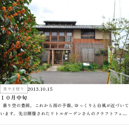
2013.10.15
里やま便り
１０月中旬
曇り空の豊岡。 これから雨の予報。ゆっくりと台風が近づいて
います。 先日開催されたリトルガーデンさんのクラフトフェア
の様子を写…