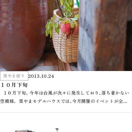
2013.10.24
里やま便り
１０月下旬
１０月下旬。今年は台風が次々に発生しており、落ち着かない
空模様。 里やまモデルハウスでは、今月開催のイベントが全て
終了し、 少…