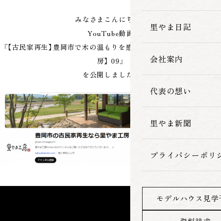
みなさまこんにちは。
家づくりの流れ
里やま日記
YouTube動画
『【古民家再生】豊岡市で木の温もりを感じる新築の平屋【里やま工
会社案内
房】 09』
を公開しました。
代表の想い
里やま新聞
プライバシーポリ
モデルハウス見学