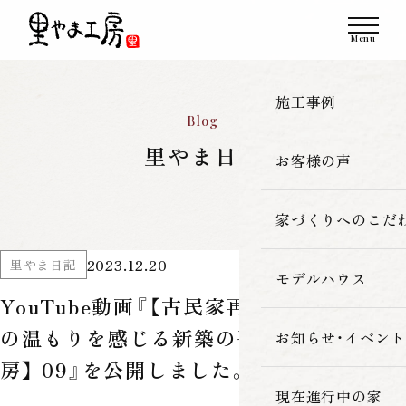
施工事例
Blog
里やま日記
お客様の声
一覧
新築
家づくりへのこだ
2023.12.20
里やま日記
改築・リフォーム
モデルハウス
里やま工房の家
YouTube動画『【古民家再生】豊岡市で木
古民家再生
の温もりを感じる新築の平屋【里やま工
素材へのこだわ
お知らせ・イベント
房】 09』を公開しました。
暮らしの性能
現在進行中の家