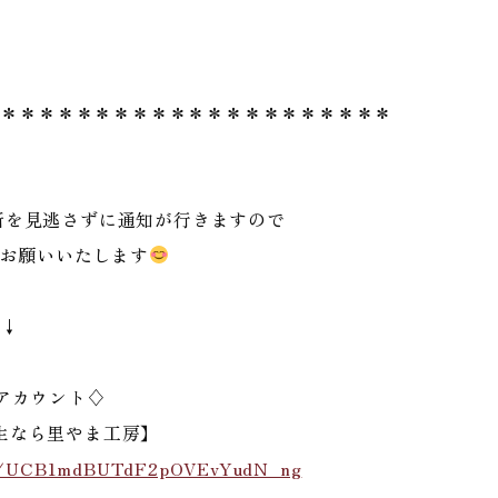
＊＊＊＊＊＊＊＊＊＊＊＊＊＊＊＊＊＊＊＊＊＊
新を見逃さずに通知が行きますので
お願いいたします
↓↓
eアカウント♢
生なら里やま工房】
nel/UCB1mdBUTdF2pOVEvYudN_ng