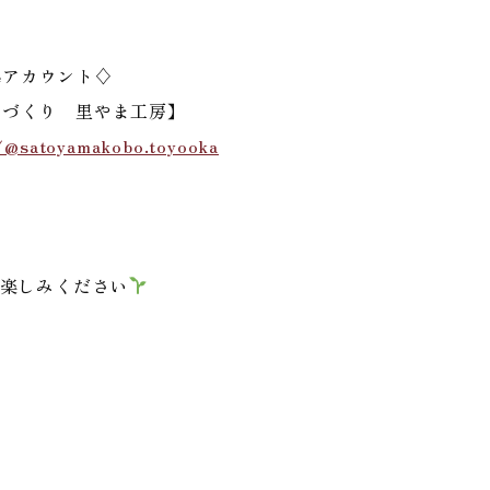
beアカウント♢
家づくり 里やま工房】
/@satoyamakobo.toyooka
楽しみください