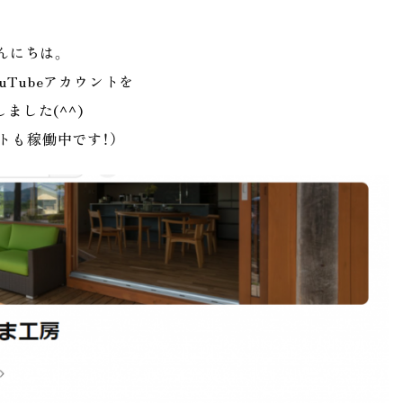
んにちは。
uTubeアカウントを
ました(^^)
トも稼働中です！）