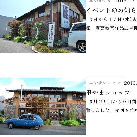
2013.07.
里やま便り
イベントのお知ら
今日から１７日（水）ま
院 陶芸教室作品展が開
2013
里やまショップ
里やまショップ 
６月２９日から９日間開催
致しました。 今回も前