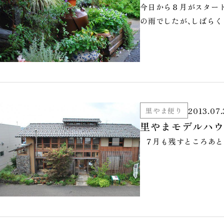
今日から８月がスタート
の雨でしたが、しばらく
2013.07.
里やま便り
里やまモデルハウ
７月も残すところあと