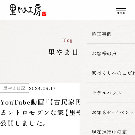
施工事例
Blog
里やま日記
お客様の声
一覧
新築
家づくりへのこだ
2024.09.17
里やま日記
改築・リフォーム
モデルハウス
里やま工房の家
YouTube動画『【古民家再生】和の趣が残
古民家再生
るレトロモダンな家【里やま工房】 30』を
素材へのこだわ
お知らせ・イベント
公開しました。
暮らしの性能
現在進行中の家