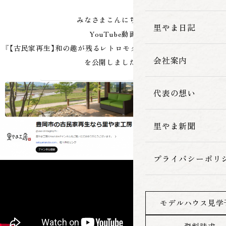
みなさまこんにちは。
家づくりの流れ
里やま日記
YouTube動画
『【古民家再生】和の趣が残るレトロモダンな家【里やま工房】 30』
会社案内
を公開しました。
代表の想い
里やま新聞
プライバシーポリ
モデルハウス見学