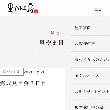
施工事例
Blog
里やま日記
お客様の声
一覧
新築
家づくりへのこだ
2020.12.26
里やま日記
改築・リフォーム
モデルハウス
里やま工房の家
完成見学会２日目
古民家再生
素材へのこだわ
お知らせ・イベント
暮らしの性能
現在進行中の家