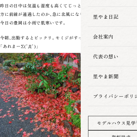
昨日の日中は気温も湿度も高くてじっとり生温かかったですが、夕
家づくりの流れ
方に前線が通過したのか、急に北風になり、また肌寒くなりました。
里やま日記
今日の豊岡は小雨で肌寒いです。
会社案内
今朝、出勤するとビックリ。モミジがすっかり落葉していました。
「あれまーΣ(ﾟДﾟ)」
代表の想い
里やま新聞
プライバシーポリ
モデルハウス見学