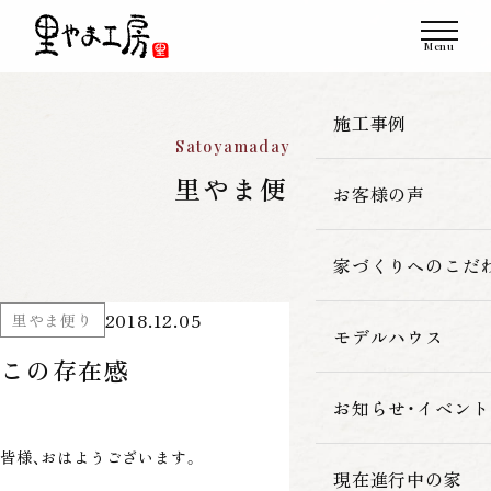
施工事例
Satoyamadayori
里やま便り
お客様の声
一覧
新築
家づくりへのこだ
2018.12.05
里やま便り
改築・リフォーム
モデルハウス
里やま工房の家
この存在感
古民家再生
素材へのこだわ
お知らせ・イベント
皆様、おはようございます。
暮らしの性能
現在進行中の家