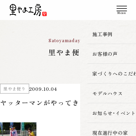
施工事例
Satoyamadayori
里やま便り
お客様の声
一覧
新築
家づくりへのこだ
2009.10.04
里やま便り
改築・リフォーム
モデルハウス
里やま工房の家
ヤッターマンがやってきました。
古民家再生
素材へのこだわ
お知らせ・イベント
暮らしの性能
現在進行中の家