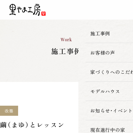
施工事例
Work
施工事例
お客様の声
一覧
新築
家づくりへのこだ
改築・リフォーム
モデルハウス
里やま工房の家
古民家再生
素材へのこだわ
お知らせ・イベント
改築
繭（まゆ）とレッスン
暮らしの性能
現在進行中の家