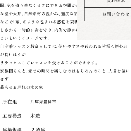
資料請求
間、気を遣う事なくオフにできる空間が必要です。住宅では、曲線的
な壁や天井、自然素材の温かみ、適度な閉鎖性、内部に集中した採光
お問い合わせ
などで「繭」のような包まれる感覚を表現できます。外の世界の騒が
しさから一時的に身を守り、内側で静かに自分の時間を過ごせる住
まいというイメージです。
自宅兼レッスン教室としては、使いやすさや通われる皆様も居心地
が良いほうが
リラックスしてレッスンを受けることができます。
家族団らんと、家での時間を楽しむのはもちろんのこと、人目を気に
せず
暮らせる理想の木の家
所在地
兵庫県豊岡市
主要構造
木造
建築規模
２階建