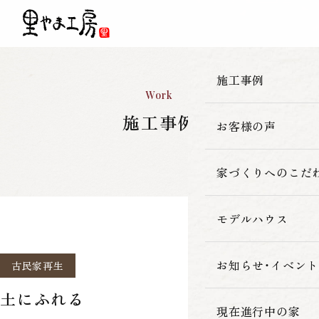
施工事例
Work
施工事例
お客様の声
一覧
新築
家づくりへのこだ
改築・リフォーム
モデルハウス
里やま工房の家
古民家再生
素材へのこだわ
お知らせ・イベント
古民家再生
土にふれる
暮らしの性能
現在進行中の家