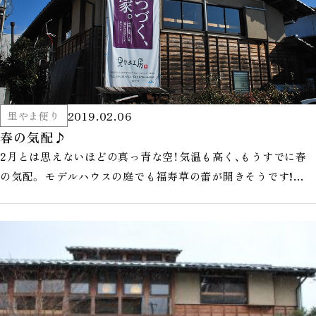
2019.02.06
里やま便り
春の気配♪
2月とは思えないほどの真っ青な空！気温も高く、もうすでに春
の気配。 モデルハウスの庭でも福寿草の蕾が開きそうです!
(^^)!