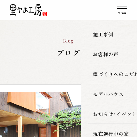
施工事例
Blog
ブログ
お客様の声
一覧
新築
家づくりへのこだ
改築・リフォーム
モデルハウス
里やま工房の家
古民家再生
素材へのこだわ
お知らせ・イベント
暮らしの性能
現在進行中の家