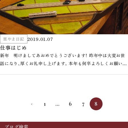
2019.01.07
里やま日記
仕事はじめ
新年 明けましてあおめでとうございます！ 昨年中は大変お世
話になり、厚くお礼申し上げます。本年も何卒よろしくお願い申
し上げます。 本日より、…
1
…
6
7
8
‹
ブログ検索