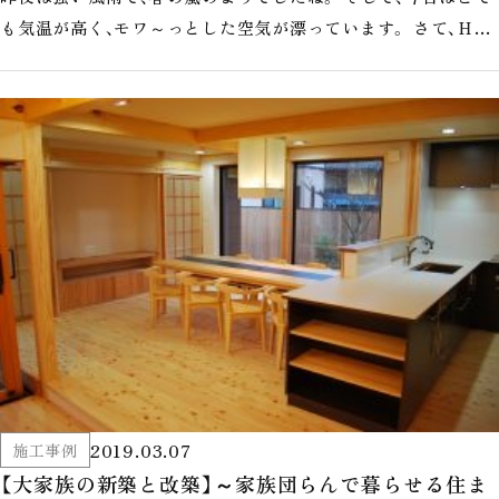
も気温が高く、モワ～っとした空気が漂っています。 さて、ＨＰ
やFacebookで…
2019.03.07
施工事例
【大家族の新築と改築】～家族団らんで暮らせる住ま