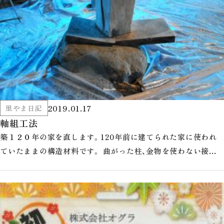
2019.01.17
里やま日記
軸組工法
築１２０年の家を直します。120年前に建てられた家に使われ
ていたままの構造材料です。 曲がった柱、金物を使わない接合
部、石場建ての柱、現在の…