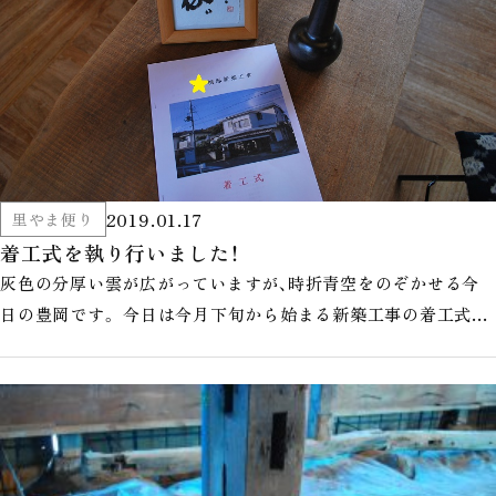
2019.01.17
里やま便り
着工式を執り行いました！
灰色の分厚い雲が広がっていますが、時折青空をのぞかせる今
日の豊岡です。 今日は今月下旬から始まる新築工事の着工式を
執り行いました。