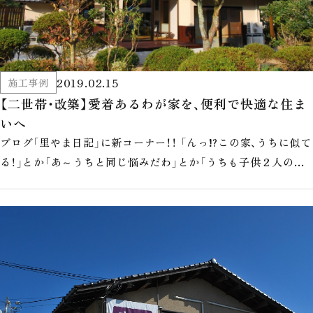
2019.02.15
施工事例
【二世帯・改築】愛着あるわが家を、便利で快適な住ま
いへ
ブログ「里やま日記」に新コーナー！！ 「んっ!?この家、うちに似て
る！」とか「あ～うちと同じ悩みだわ」とか「うちも子供２人の核
家族」とか‥ブ…