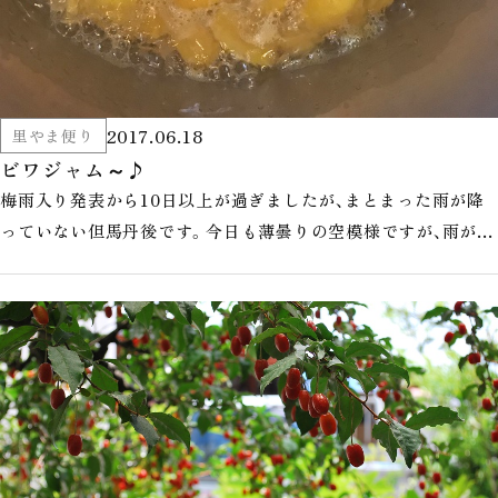
2017.06.18
里やま便り
ビワジャム～♪
梅雨入り発表から10日以上が過ぎましたが、まとまった雨が降
っていない但馬丹後です。今日も薄曇りの空模様ですが、雨が降
るという予報は出ていませ…