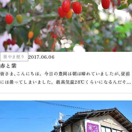
2017.06.06
里やま便り
赤と紫
皆さま、こんにちは。 今日の豊岡は朝は晴れていましたが、昼前
には曇ってしまいました。 最高気温28℃くらいになるんだそ
う。暑いのは嫌だなぁ。…