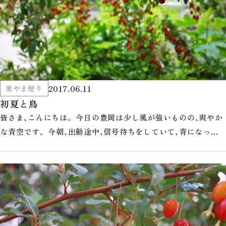
2017.06.11
里やま便り
初夏と鳥
皆さま、こんにちは。 今日の豊岡は少し風が強いものの、爽やか
な青空です。 今朝、出勤途中、信号待ちをしていて、青になって
動いた瞬間、車の上を…