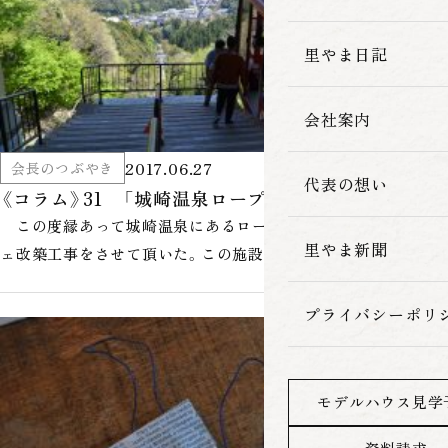
家づくりの流れ
里やま日記
会社案内
2017.06.27
会長のつぶやき
代表の想い
《コラム》31 「城崎温泉ロープウェー」
この度縁あって城崎温泉にあるロープウェー山頂駅舎のカフ
里やま新聞
ェ改築工事をさせて頂いた。この施設は温泉街の一番奥にある、
外湯「鴻の湯」の前にあり大…
プライバシーポリ
モデルハウス見学