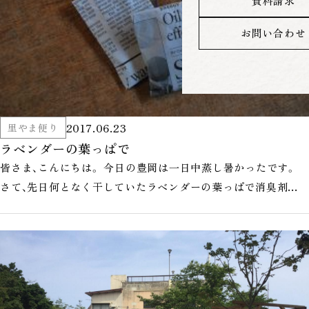
資料請求
お問い合わせ
2017.06.23
里やま便り
ラベンダーの葉っぱで
皆さま、こんにちは。 今日の豊岡は一日中蒸し暑かったです。
さて、先日何となく干していたラベンダーの葉っぱで消臭剤を
作りました。 昨日、お茶…