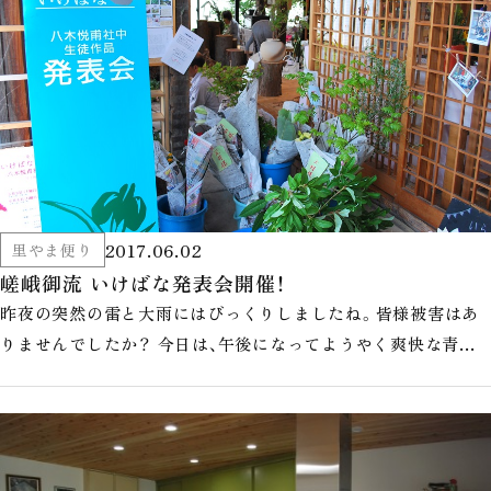
2017.06.02
里やま便り
嵯峨御流 いけばな発表会開催！
昨夜の突然の雷と大雨にはびっくりしましたね。皆様被害はあ
りませんでしたか？ 今日は、午後になってようやく爽快な青空
が広がっています。 &nb…