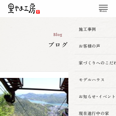
施工事例
Blog
ブログ
お客様の声
一覧
新築
家づくりへのこだ
改築・リフォーム
モデルハウス
里やま工房の家
古民家再生
素材へのこだわ
お知らせ・イベント
暮らしの性能
現在進行中の家