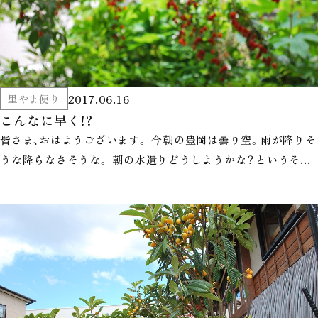
2017.06.16
里やま便り
こんなに早く!?
皆さま、おはようございます。 今朝の豊岡は曇り空。雨が降りそ
うな降らなさそうな。 朝の水遣りどうしようかな？というそん
な空模様です。 さてい…