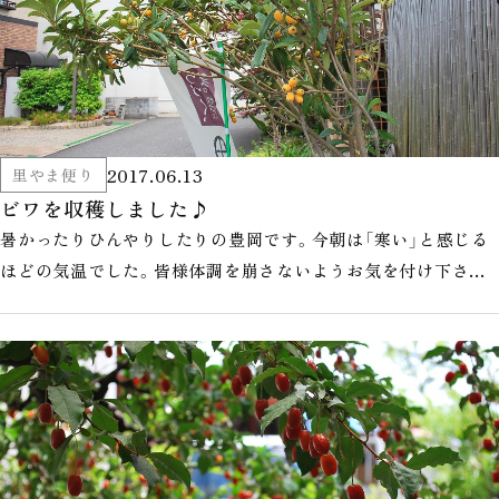
2017.06.13
里やま便り
ビワを収穫しました♪
暑かったりひんやりしたりの豊岡です。今朝は「寒い」と感じる
ほどの気温でした。皆様体調を崩さないようお気を付け下さい
ね。 モデルハウス庭のビワ…