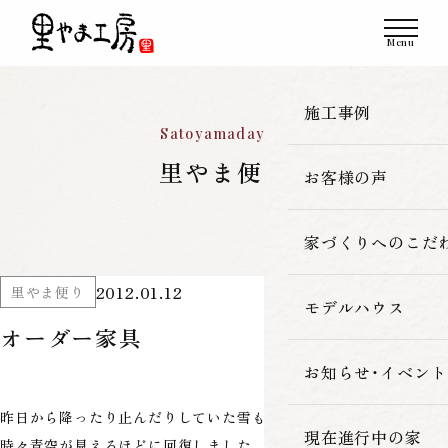
施工事例
Satoyamadayori
里やま便り
お客様の声
一覧
新築
家づくりへのこだ
2012.01.12
里やま便り
改築・リフォーム
モデルハウス
里やま工房の家
オーダー家具
古民家再生
素材へのこだわ
お知らせ・イベント
昨日から降ったり止んだりしていた雪も午後には止み、
暮らしの性能
現在進行中の家
時々青空が見えるほどに回復しました