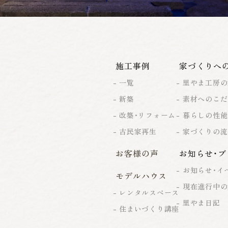
施工事例
家づくりへ
一覧
里やま工房の
新築
素材へのこだ
改築・リフォーム
暮らしの性能
古民家再生
家づくりの流
お客様の声
お知らせ・ブ
お知らせ・イ
モデルハウス
現在進行中の
レンタルスペース
里やま日記
住まいづくり講座