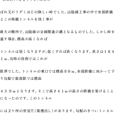
ばれ又がうずくほどの険しい峠でした。山陰線工事の中で余部鉄橋
とこの桃観トンネルを抜く事が
最大の難所で、山陰線の全線開通の鍵となるものでした。しかし峠を
通す場合、標高が高くなれば
トンネルは短くなりますが、低くすれば長くなります。長さは１８４
１ｍ、当時の技術ではこれが
限界でした。トンネルの東口では標高８０ｍ、余部鉄橋に向かって下
り勾配で餘部駅では標高
４３.９ｍとなります。そこで高さ４１ｍの高さの鉄橋を架けること
になったのです。このトンネル
には２ケ所の空気穴（煤煙出し）があります。勾配のきついトンネル