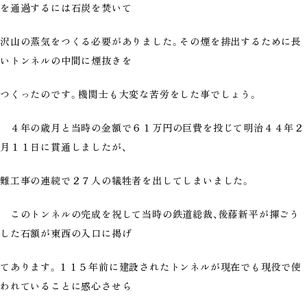
を通過するには石炭を焚いて
沢山の蒸気をつくる必要がありました。その煙を排出するために長
いトンネルの中間に煙抜きを
つくったのです。機関士も大変な苦労をした事でしょう。
４年の歳月と当時の金額で６１万円の巨費を投じて明治４４年２
月１１日に貫通しましたが、
難工事の連続で２７人の犠牲者を出してしまいました。
このトンネルの完成を祝して当時の鉄道総裁、後藤新平が揮ごう
した石額が東西の入口に掲げ
てあります。１１５年前に建設されたトンネルが現在でも現役で使
われていることに感心させら