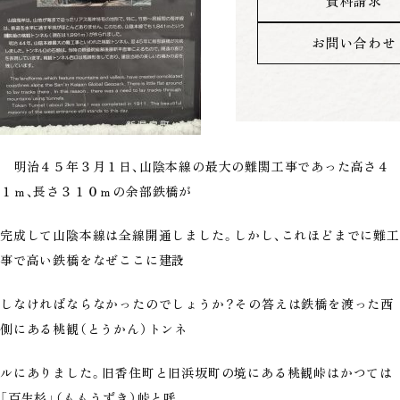
資料請求
お問い合わせ
明治４５年３月１日、山陰本線の最大の難関工事であった高さ４
１ｍ、長さ３１０ｍの余部鉄橋が
完成して山陰本線は全線開通しました。しかし、これほどまでに難工
事で高い鉄橋をなぜここに建設
しなければならなかったのでしょうか？その答えは鉄橋を渡った西
側にある桃観（とうかん）トンネ
ルにありました。旧香住町と旧浜坂町の境にある桃観峠はかつては
「百生杉」（ももうずき）峠と呼