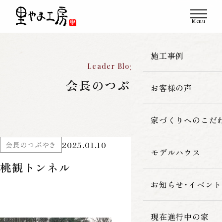
施工事例
Leader Blog
会長のつぶやき
お客様の声
一覧
新築
家づくりへのこだ
2025.01.10
会長のつぶやき
改築・リフォーム
モデルハウス
里やま工房の家
桃観トンネル
古民家再生
素材へのこだわ
お知らせ・イベント
暮らしの性能
現在進行中の家